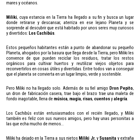
mares y océanos.
Miliki
, cuya estancia en la Tierra ha llegado a su fin y busca un lugar
donde retirarse y descansar, aterriza en ese lejano Planeta y se
sorprende al descubrir que está habitado por unos seres muy curiosos
y divertidos:
Los Cachibús
.
Estos pequeños habitantes están a punto de abandonar su pequeño
Planeta, ahogados por la basura que llega desde la Tierra, pero Miliki les
convence de que pueden reciclar los residuos, tratar los restos
orgánicos para cultivar huertos y reutilizar viejos objetos para
reconvertirlos en cosas útiles y divertidas. Entre todos van a conseguir
que el planeta se convierta en un lugar limpio, verde y sostenible.
Pero Miliki no ha llegado solo. Además de su fiel amigo
Dron Pepito
,
un dron de fabricación casera, trae bajo el brazo trae una maleta de
fondo inagotable, llena de
música
,
magia
,
risas
,
cuentos
y
alegría
.
Los Cachibús están entusiasmados con el recién llegado, y Miliki
también es feliz con sus nuevos amigos, pero hay unas personitas a
las que echa mucho de menos…
Miliki ha dejado en la Tierra a sus nietos
Miliki Jr.
y
Susanita
y extraña