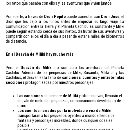
los ratos que pasaba con ellos y las aventuras que vivían juntos.
Por suerte, a través de
Dron Pepito
puede conectar con
Dron José
, el
dron que les dejó a los niños antes de empezar su largo viaje. La
comunicación entre la Tierra y el Planeta Cachibú es constante y Miliki
puede seguir estando cerca de sus nietos, disfrutar de sus aventuras y
compartir con ellos el día a día a pesar de estar a miles de kilómetros
de distancia.
En el Desván de Miliki hay mucho más.
Pero el
Desván de Miliki
no son solo las aventuras del Planeta
Cachibú. Además de las peripecias de Miliki, Susanita, Miliki Jr. y los
Cachibús, el desván está lleno de
canciones
,
cuentos
y
entretenidas
secciones
protagonizadas por nuestros personajes.
Las
canciones
de siempre
de Miliki
y otras nuevas, llenarán el
desván de melodías pegadizas, composiciones divertidas y de
ritmo.
Los cuentos narrados por la inolvidable voz de Miliki
transportarán a los pequeños oyentes a mundos llenos de
fantasía y personajes increíbles, donde cualquier cosa es
posible.