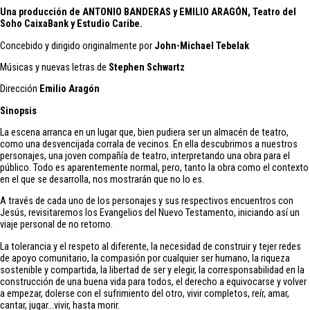
Una producción de A
NTONIO BANDERAS
y
EMILIO ARAGÓN
, Teatro del
Soho CaixaBank y Estudio Caribe.
Concebido y dirigido originalmente por
John-Michael Tebelak
Músicas y nuevas letras de
Stephen Schwartz
Dirección
Emilio Aragón
Sinopsis
La escena arranca en un lugar que, bien pudiera ser un almacén de teatro,
como una desvencijada corrala de vecinos. En ella descubrimos a nuestros
personajes, una joven compañía de teatro, interpretando una obra para el
público. Todo es aparentemente normal, pero, tanto la obra como el contexto
en el que se desarrolla, nos mostrarán que no lo es.
A través de cada uno de los personajes y sus respectivos encuentros con
Jesús, revisitaremos los Evangelios del Nuevo Testamento, iniciando así un
viaje personal de no retorno.
La tolerancia y el respeto al diferente, la necesidad de construir y tejer redes
de apoyo comunitario, la compasión por cualquier ser humano, la riqueza
sostenible y compartida, la libertad de ser y elegir, la corresponsabilidad en la
construcción de una buena vida para todos, el derecho a equivocarse y volver
a empezar, dolerse con el sufrimiento del otro, vivir completos, reír, amar,
cantar, jugar…vivir, hasta morir.