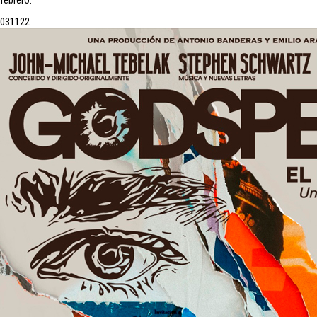
febrero.
03
11
22