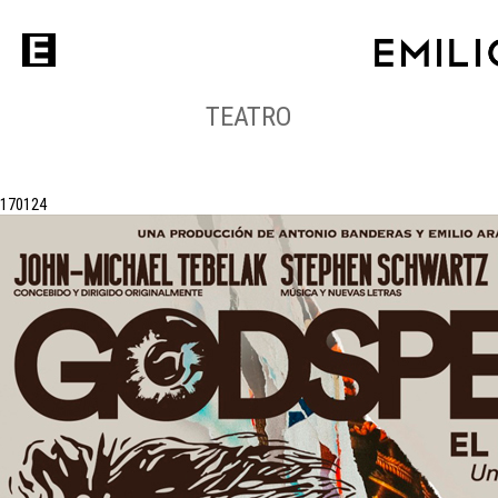
TEATRO
17
01
24